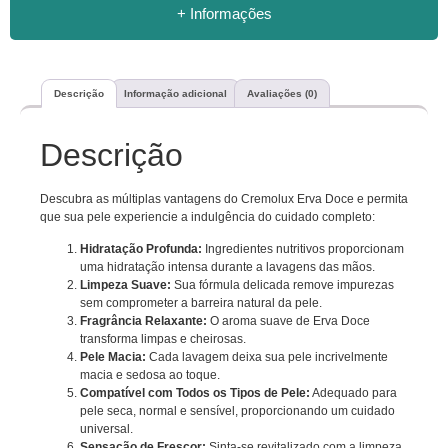
+ Informações
Descrição
Informação adicional
Avaliações (0)
Descrição
Descubra as múltiplas vantagens do Cremolux Erva Doce e permita
que sua pele experiencie a indulgência do cuidado completo:
Hidratação Profunda:
Ingredientes nutritivos proporcionam
uma hidratação intensa durante a lavagens das mãos.
Limpeza Suave:
Sua fórmula delicada remove impurezas
sem comprometer a barreira natural da pele.
Fragrância Relaxante:
O aroma suave de Erva Doce
transforma limpas e cheirosas.
Pele Macia:
Cada lavagem deixa sua pele incrivelmente
macia e sedosa ao toque.
Compatível com Todos os Tipos de Pele:
Adequado para
pele seca, normal e sensível, proporcionando um cuidado
universal.
Sensação de Frescor:
Sinta-se revitalizado com a limpeza