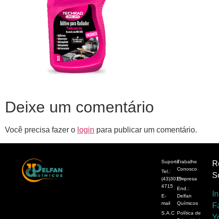
Deixe um comentário
Você precisa fazer o
login
para publicar um comentário.
Suporte
Trabalhe
R
Conosco
Tel.:
S
(43)3015-
Empresa
4715
End.:
I
E-
Delfan
mail
Químicos
F
S.A.C
Política de
Y